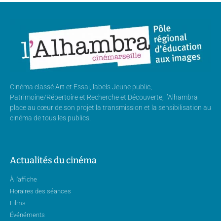
Cinéma classé Art et Essai, labels Jeune public,
Patrimoine/Répertoire et Recherche et Découverte, l’Alhambra
place au cœur de son projet la transmission et la sensibilisation au
cinéma de tous les publics.
Actualités du cinéma
À l'affiche
Horaires des séances
Films
Événéments