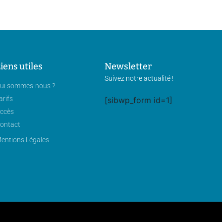
iens utiles
Newsletter
Suivez notre actualité !
ui sommes-nous ?
arifs
[sibwp_form id=1]
ccès
ontact
entions Légales