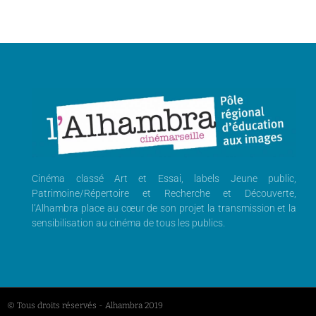
Cinéma classé Art et Essai, labels Jeune public,
Patrimoine/Répertoire et Recherche et Découverte,
l’Alhambra place au cœur de son projet la transmission et la
sensibilisation au cinéma de tous les publics.
© Tous droits réservés - Alhambra 2019