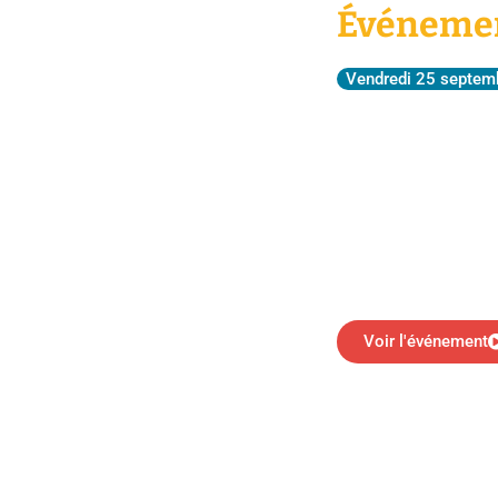
Événemen
Vendredi 25 septem
Marseil
d'une ra
En présence de Édouar
off du film
Voir l'événement