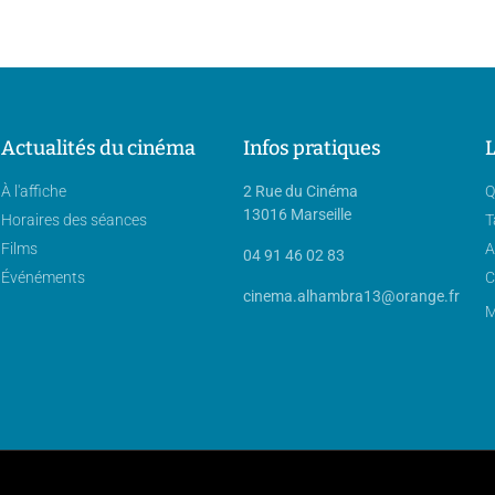
Actualités du cinéma
Infos pratiques
L
À l'affiche
2 Rue du Cinéma
Q
13016 Marseille
Horaires des séances
T
Films
A
04 91 46 02 83
Événéments
C
cinema.alhambra13@orange.fr
M