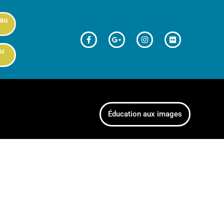
 au
au
Éducation aux images