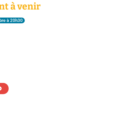
t à venir
bre à 20h30
le 1943, anatomie
ffle
d Mills Affif, réalisateur et de Gérard Meylan, voix