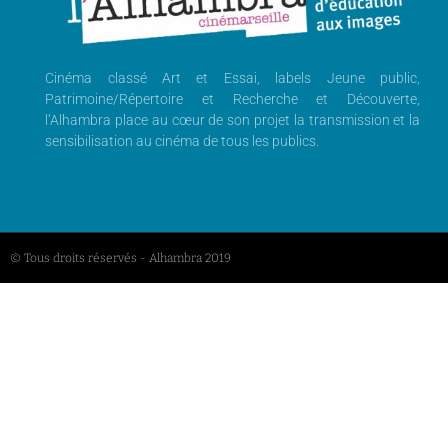
Cinéma classé Art et Essai, labels Jeune public,
Patrimoine/Répertoire et Recherche et Découverte,
l’Alhambra place au cœur de son projet la transmission et la
sensibilisation au cinéma de tous les publics.
© Tous droits réservés - Alhambra 2019