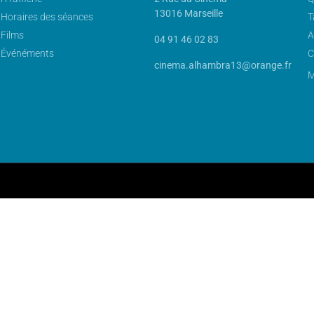
13016 Marseille
Horaires des séances
T
Films
A
04 91 46 02 83
Événéments
C
cinema.alhambra13@orange.fr
M