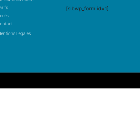
arifs
[sibwp_form id=1]
ccès
ontact
entions Légales