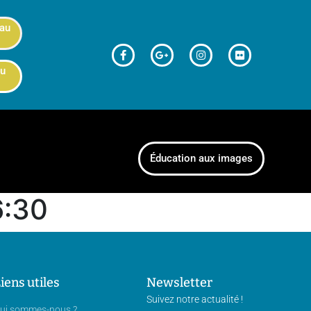
 au
au
Éducation aux images
6:30
iens utiles
Newsletter
Suivez notre actualité !
ui sommes-nous ?